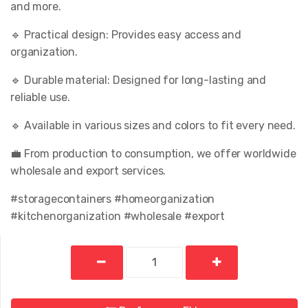
D
and more.
e
ğ
🔹 Practical design: Provides easy access and
e
r
organization.
l
e
🔹 Durable material: Designed for long-lasting and
n
d
reliable use.
i
r
🔹 Available in various sizes and colors to fit every need.
m
e
s
💼 From production to consumption, we offer worldwide
i
wholesale and export services.
#storagecontainers #homeorganization
#kitchenorganization #wholesale #export