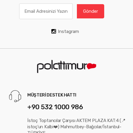
Gönder
Instagram
MÜŞTERİ DESTEK HATTI
+90 532 1000 986
İstoç Toptancılar Çarşısı AKTEM PLAZA KAT:4 (📍
istoç'un Kalbi❤️) Mahmutbey-Bağcılar/İstanbul-
TÜRKİYE