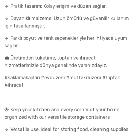
i
🔹 Pratik tasarım: Kolay erişim ve düzen sağlar.
r
m
e
🔹 Dayanıklı malzeme: Uzun ömürlü ve güvenilir kullanım
5
için tasarlanmıştır.
.
0
0
🔹 Farklı boyut ve renk seçenekleriyle her ihtiyaca uyum
o
sağlar.
u
t
o
💼 Üretimden tüketime, toptan ve ihracat
f
5
hizmetlerimizle dünya genelinde yanınızdayız.
b
a
#saklamakapları #evdüzeni #mutfakdüzeni #toptan
s
e
#ihracat
d
o
n
M
ü
🌟 Keep your kitchen and every corner of your home
ş
organized with our versatile storage containers!
t
e
r
🔹 Versatile use: Ideal for storing food, cleaning supplies,
i