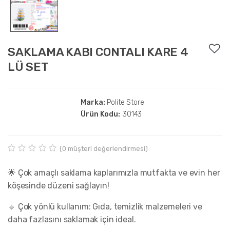
SAKLAMA KABI CONTALI KARE 4
LÜ SET
Marka:
Polite Store
Ürün Kodu:
30143
(
0
müşteri değerlendirmesi)
D
0
e
🌟 Çok amaçlı saklama kaplarımızla mutfakta ve evin her
ğ
e
köşesinde düzeni sağlayın!
r
l
🔹 Çok yönlü kullanım: Gıda, temizlik malzemeleri ve
e
n
daha fazlasını saklamak için ideal.
d