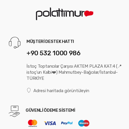
MÜŞTERİ DESTEK HATTI
+90 532 1000 986
İstoç Toptancılar Çarşısı AKTEM PLAZA KAT:4 (📍
istoç'un Kalbi❤️) Mahmutbey-Bağcılar/İstanbul-
TÜRKİYE
Adresi haritada görüntüleyin
GÜVENLİ ÖDEME SİSTEMİ