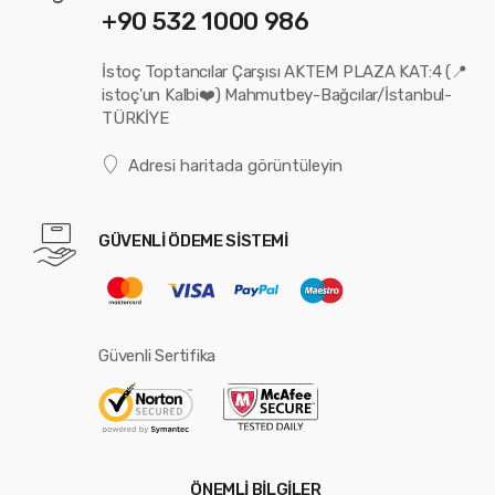
+90 532 1000 986
İstoç Toptancılar Çarşısı AKTEM PLAZA KAT:4 (📍
istoç'un Kalbi❤️) Mahmutbey-Bağcılar/İstanbul-
TÜRKİYE
Adresi haritada görüntüleyin
GÜVENLİ ÖDEME SİSTEMİ
Güvenli Sertifika
ÖNEMLİ BİLGİLER