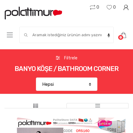
0
0
Search for:
0
Filtrele
BANYO KÖŞE / BATHROOM CORNER